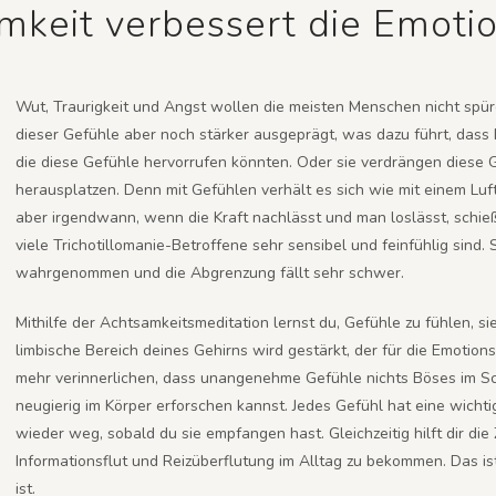
mkeit verbessert die Emoti
Wut, Traurigkeit und Angst wollen die meisten Menschen nicht spüre
dieser Gefühle aber noch stärker ausgeprägt, was dazu führt, dass
die diese Gefühle hervorrufen könnten. Oder sie verdrängen diese 
herausplatzen. Denn mit Gefühlen verhält es sich wie mit einem Lu
aber irgendwann, wenn die Kraft nachlässt und man loslässt, schie
viele Trichotillomanie-Betroffene sehr sensibel und feinfühlig sin
wahrgenommen und die Abgrenzung fällt sehr schwer.
Mithilfe der Achtsamkeitsmeditation lernst du, Gefühle zu fühlen,
limbische Bereich deines Gehirns wird gestärkt, der für die Emotions
mehr verinnerlichen, dass unangenehme Gefühle nichts Böses im Sch
neugierig im Körper erforschen kannst. Jedes Gefühl hat eine wichti
wieder weg, sobald du sie empfangen hast. Gleichzeitig hilft dir die Z
Informationsflut und Reizüberflutung im Alltag zu bekommen. Das i
ist.