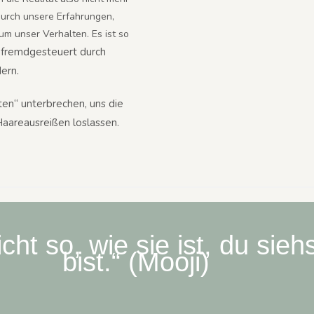
 durch unsere Erfahrungen,
rum unser Verhalten. Es ist so
e fremdgesteuert durch
dern.
ten“ unterbrechen, uns die
aareausreißen loslassen.
cht so, wie sie ist, du sieh
bist.“ (Mooji)