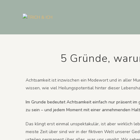
5 Gründe, warum
Achtsamkeit ist inzwischen ein Modewort und in aller M
wissen, wie viel Heilungspotential hinter dieser Lebensha
Im Grunde bedeutet Achtsamkeit einfach nur präsent im
zu sein – und jedem Moment mit einer annehmenden Hal
Das klingt erst einmal unspektakulär, ist aber wirklich l
meiste Zeit über sind wir in der fiktiven Welt unserer G
urteilen permanent über alles, was uns umgibt. Wir sehen