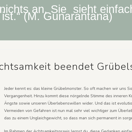
nichts an. Sie sieht einfac
ist.“ (M. Gunarantana)
chtsamkeit beendet Grübels
Jeder kennt es: das kleine Grübelmonster. So oft machen wir uns S
Vergangenheit. Hinzu kommt diese nörgelnde Stimme des inneren Kri
Ängste sowie unseren Überlebenswillen wider. Und das ist evoluti
Vermeiden von Gefahren ist nun mal sehr viel wichtiger zum Überleb
das zu einem Ungleichgewicht, so dass man sich permanent in sorge
Im Rahmen der Achtsamkeitspraxis lernst du, diese Gedanken einfa