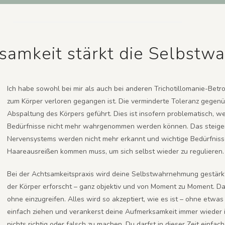
samkeit stärkt die Selbst
Ich habe sowohl bei mir als auch bei anderen Trichotillomanie-Bet
zum Körper verloren gegangen ist. Die verminderte Toleranz gegen
Abspaltung des Körpers geführt. Dies ist insofern problematisch, we
Bedürfnisse nicht mehr wahrgenommen werden können. Das steigen
Nervensystems werden nicht mehr erkannt und wichtige Bedürfnisse 
Haareausreißen kommen muss, um sich selbst wieder zu regulieren.
Bei der Achtsamkeitspraxis wird deine Selbstwahrnehmung gestärkt. 
der Körper erforscht – ganz objektiv und von Moment zu Moment. Da
ohne einzugreifen. Alles wird so akzeptiert, wie es ist – ohne etw
einfach ziehen und verankerst deine Aufmerksamkeit immer wieder im
nichts richtig oder falsch zu machen. Du darfst in dieser Zeit einfach